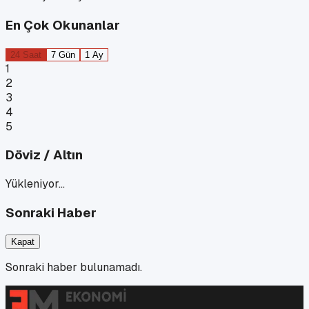
En Çok Okunanlar
24 Saat
7 Gün
1 Ay
1
2
3
4
5
Döviz / Altın
Yükleniyor…
Sonraki Haber
Kapat
Sonraki haber bulunamadı.