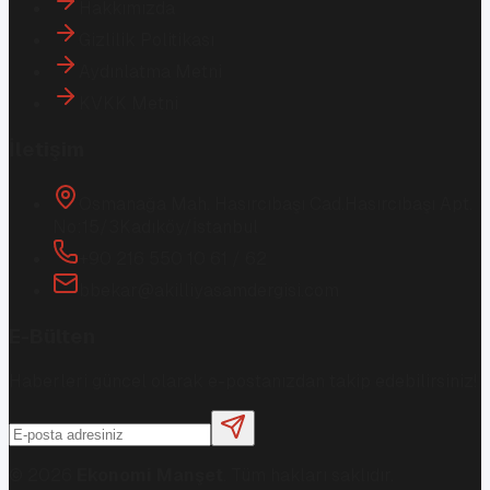
Hakkımızda
Gizlilik Politikası
Aydınlatma Metni
KVKK Metni
İletişim
Osmanağa Mah. Hasırcıbaşı Cad.
Hasırcıbaşı Apt.
No:15/3
Kadıköy/İstanbul
+90 216 550 10 61 / 62
bbekar@akilliyasamdergisi.com
E-Bülten
Haberleri güncel olarak e-postanızdan takip edebilirsiniz!
©
2026
Ekonomi Manşet
. Tüm hakları saklıdır.