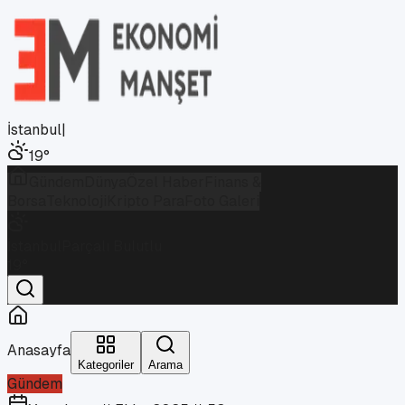
İstanbul
|
19
°
Gündem
Dünya
Özel Haber
Finans &
Borsa
Teknoloji
Kripto Para
Foto Galeri
İstanbul
Parçalı Bulutlu
19
°
Anasayfa
Kategoriler
Arama
Gündem