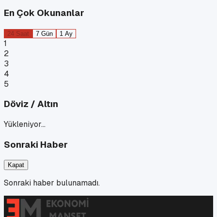
En Çok Okunanlar
24 Saat
7 Gün
1 Ay
1
2
3
4
5
Döviz / Altın
Yükleniyor…
Sonraki Haber
Kapat
Sonraki haber bulunamadı.