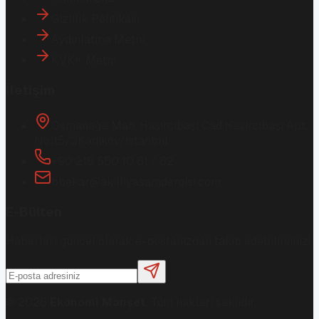
Gizlilik Politikası
Aydınlatma Metni
KVKK Metni
İletişim
Osmanağa Mah. Hasırcıbaşı Cad.
Hasırcıbaşı Apt.
No:15/3
Kadıköy/İstanbul
+90 216 550 10 61 / 62
bbekar@akilliyasamdergisi.com
E-Bülten
Haberleri güncel olarak e-postanızdan takip edebilirsiniz!
©
2026
Ekonomi Manşet
. Tüm hakları saklıdır.