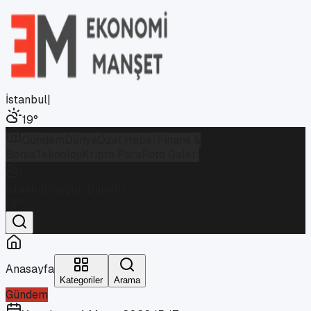
İstanbul
|
19
°
Gündem
Dünya
Özel Haber
Finans &
Borsa
Teknoloji
Kripto Para
Foto Galeri
İstanbul
Parçalı Bulutlu
19
°
Anasayfa
Kategoriler
Arama
Gündem