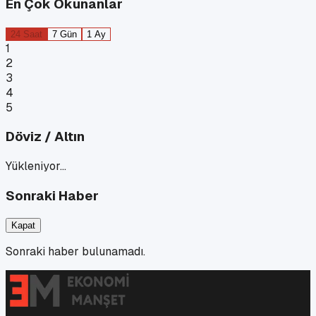
En Çok Okunanlar
24 Saat
7 Gün
1 Ay
1
2
3
4
5
Döviz / Altın
Yükleniyor…
Sonraki Haber
Kapat
Sonraki haber bulunamadı.