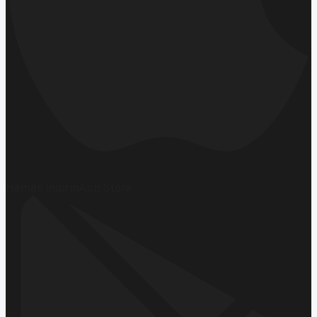
Hemen İndirin
App Store