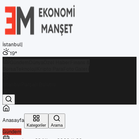
İstanbul
|
19
°
Gündem
Dünya
Özel Haber
Finans &
Borsa
Teknoloji
Kripto Para
Foto Galeri
İstanbul
Parçalı Bulutlu
19
°
Anasayfa
Kategoriler
Arama
Gündem