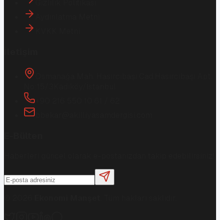
Gizlilik Politikası
Aydınlatma Metni
KVKK Metni
İletişim
Osmanağa Mah. Hasırcıbaşı Cad.
Hasırcıbaşı Apt.
No:15/3
Kadıköy/İstanbul
+90 216 550 10 61 / 62
bbekar@akilliyasamdergisi.com
E-Bülten
Haberleri güncel olarak e-postanızdan takip edebilirsiniz!
©
2026
Ekonomi Manşet
. Tüm hakları saklıdır.