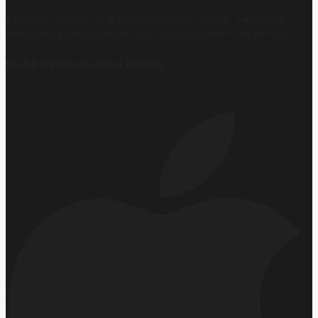
Ekonomi, finans ve iş dünyasında en güncel, bağımsız
haberleri sunan yeni ve hızlı büyüyen ekonomi portalı.
Mobil Uygulamamızı İndirin