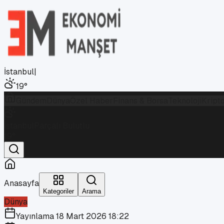
İstanbul
|
19
°
Gündem
Dünya
Özel Haber
Finans & Borsa
Teknoloji
Kript
İstanbul
Parçalı Bulutlu
19
°
Anasayfa
Kategoriler
Arama
Dünya
Yayınlama
18 Mart 2026 18:22