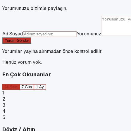
Yorumunuzu bizimle paylaşın.
Ad Soyad
Yorumunuz
Yorum Gönder
Yorumlar yayına alınmadan önce kontrol edilir.
Henüz yorum yok.
En Çok Okunanlar
24 Saat
7 Gün
1 Ay
1
2
3
4
5
Döviz / Altın