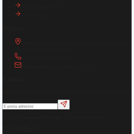
Aydınlatma Metni
KVKK Metni
İletişim
Osmanağa Mah. Hasırcıbaşı Cad.
Hasırcıbaşı Apt.
No:15/3
Kadıköy/İstanbul
+90 216 550 10 61 / 62
bbekar@akilliyasamdergisi.com
E-Bülten
Haberleri güncel olarak e-postanızdan takip edebilirsiniz!
©
2026
Ekonomi Manşet
. Tüm hakları saklıdır.