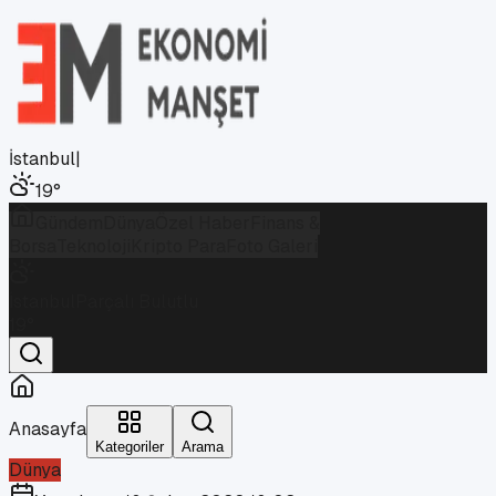
İstanbul
|
19
°
Gündem
Dünya
Özel Haber
Finans &
Borsa
Teknoloji
Kripto Para
Foto Galeri
İstanbul
Parçalı Bulutlu
19
°
Anasayfa
Kategoriler
Arama
Dünya