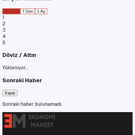
24 Saat
7 Gün
1 Ay
1
2
3
4
5
Döviz / Altın
Yükleniyor…
Sonraki Haber
Kapat
Sonraki haber bulunamadı.