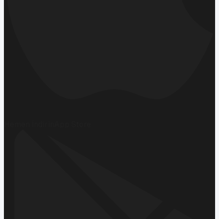
Hemen İndirin
App Store