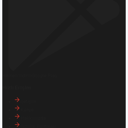
Hemen İndirin
Google Play
Hızlı Erişim
İletişim
Künye
Hakkımızda
Gizlilik Politikası