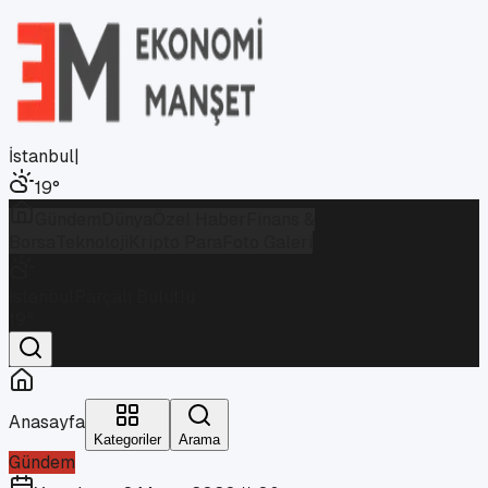
İstanbul
|
19
°
Gündem
Dünya
Özel Haber
Finans &
Borsa
Teknoloji
Kripto Para
Foto Galeri
İstanbul
Parçalı Bulutlu
19
°
Anasayfa
Kategoriler
Arama
Gündem