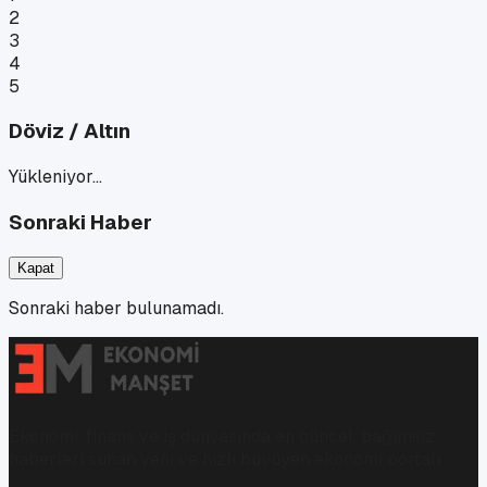
2
3
4
5
Döviz / Altın
Yükleniyor…
Sonraki Haber
Kapat
Sonraki haber bulunamadı.
Ekonomi, finans ve iş dünyasında en güncel, bağımsız
haberleri sunan yeni ve hızlı büyüyen ekonomi portalı.