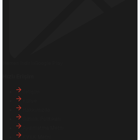
Hemen İndirin
Google Play
Hızlı Erişim
İletişim
Künye
Hakkımızda
Gizlilik Politikası
Aydınlatma Metni
KVKK Metni