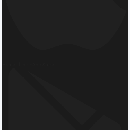
Hemen İndirin
App Store