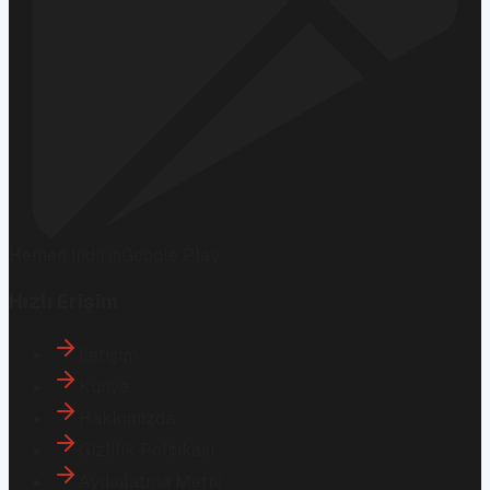
Hemen İndirin
Google Play
Hızlı Erişim
İletişim
Künye
Hakkımızda
Gizlilik Politikası
Aydınlatma Metni