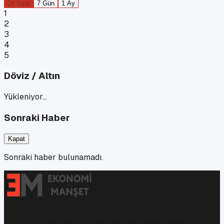
24 Saat
7 Gün
1 Ay
1
2
3
4
5
Döviz / Altın
Yükleniyor…
Sonraki Haber
Kapat
Sonraki haber bulunamadı.
Ekonomi, finans ve iş dünyasında en güncel, bağımsız