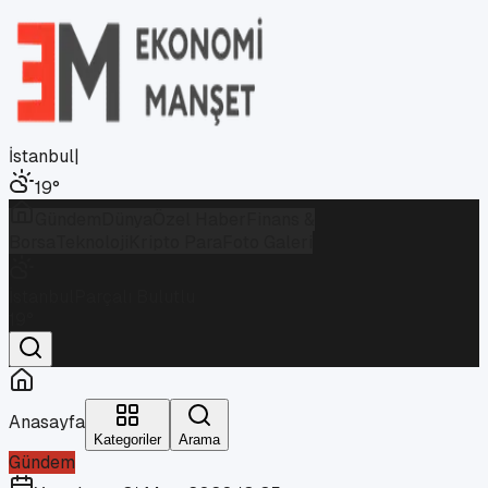
İstanbul
|
19
°
Gündem
Dünya
Özel Haber
Finans &
Borsa
Teknoloji
Kripto Para
Foto Galeri
İstanbul
Parçalı Bulutlu
19
°
Anasayfa
Kategoriler
Arama
Gündem