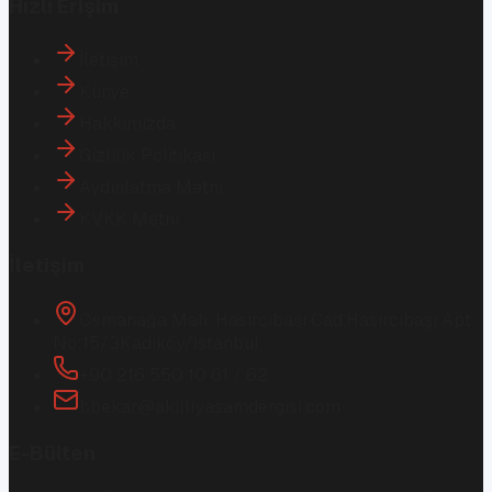
Hızlı Erişim
İletişim
Künye
Hakkımızda
Gizlilik Politikası
Aydınlatma Metni
KVKK Metni
İletişim
Osmanağa Mah. Hasırcıbaşı Cad.
Hasırcıbaşı Apt.
No:15/3
Kadıköy/İstanbul
+90 216 550 10 61 / 62
bbekar@akilliyasamdergisi.com
E-Bülten