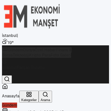
İstanbul
|
19
°
Gündem
Dünya
Özel Haber
Finans &
Borsa
Teknoloji
Kripto Para
Foto Galeri
İstanbul
Parçalı Bulutlu
19
°
Anasayfa
Kategoriler
Arama
Gündem