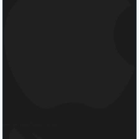
Hemen İndirin
App Store