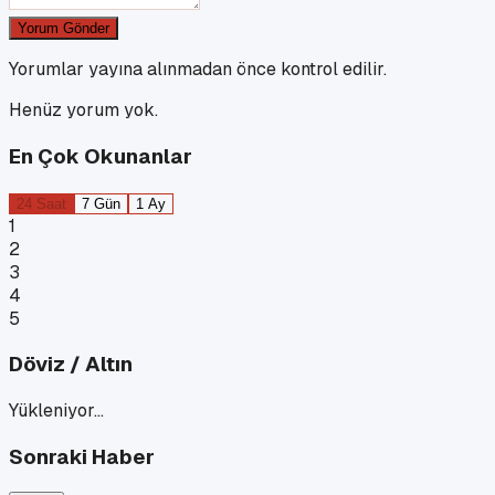
Yorum Gönder
Yorumlar yayına alınmadan önce kontrol edilir.
Henüz yorum yok.
En Çok Okunanlar
24 Saat
7 Gün
1 Ay
1
2
3
4
5
Döviz / Altın
Yükleniyor…
Sonraki Haber