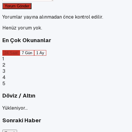
Yorum Gönder
Yorumlar yayına alınmadan önce kontrol edilir.
Henüz yorum yok.
En Çok Okunanlar
24 Saat
7 Gün
1 Ay
1
2
3
4
5
Döviz / Altın
Yükleniyor…
Sonraki Haber