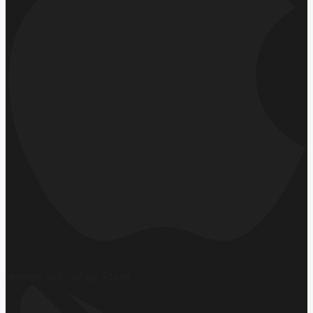
Hemen İndirin
App Store