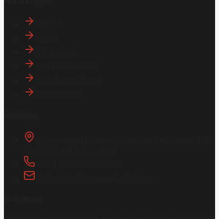
Hızlı Erişim
İletişim
Künye
Hakkımızda
Gizlilik Politikası
Aydınlatma Metni
KVKK Metni
İletişim
Osmanağa Mah. Hasırcıbaşı Cad.
Hasırcıbaşı Apt.
No:15/3
Kadıköy/İstanbul
+90 216 550 10 61 / 62
bbekar@akilliyasamdergisi.com
E-Bülten