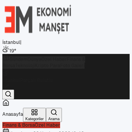
İstanbul
|
19
°
Gündem
Dünya
Özel Haber
Finans &
Borsa
Teknoloji
Kripto Para
Foto Galeri
İstanbul
Parçalı Bulutlu
19
°
Anasayfa
Kategoriler
Arama
Finans & Borsa
Özel Haber