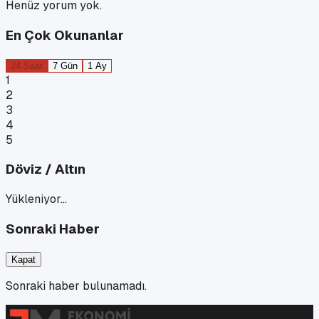
Henüz yorum yok.
En Çok Okunanlar
24 Saat
7 Gün
1 Ay
1
2
3
4
5
Döviz / Altın
Yükleniyor…
Sonraki Haber
Kapat
Sonraki haber bulunamadı.