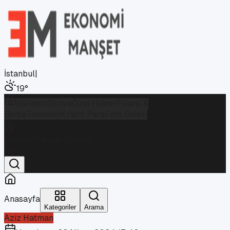
İstanbul
|
19
°
Gündem
Dünya
Özel Haber
Finans &
Borsa
Teknoloji
Kripto Para
Foto Galeri
İstanbul
Parçalı Bulutlu
19
°
Anasayfa
Kategoriler
Arama
Aziz Hatman