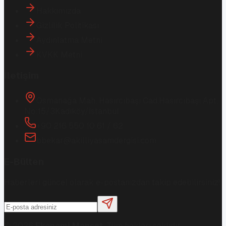
Hakkımızda
Gizlilik Politikası
Aydınlatma Metni
KVKK Metni
İletişim
Osmanağa Mah. Hasırcıbaşı Cad.
Hasırcıbaşı Apt.
No:15/3
Kadıköy/İstanbul
+90 216 550 10 61 / 62
bbekar@akilliyasamdergisi.com
E-Bülten
Haberleri güncel olarak e-postanızdan takip edebilirsiniz!
©
2026
Ekonomi Manşet
. Tüm hakları saklıdır.