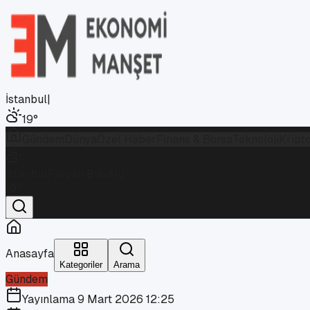
İstanbul
|
19
°
Gündem
Dünya
Özel Haber
Finans & Borsa
Teknoloji
Kript
İstanbul
Parçalı Bulutlu
19
°
Anasayfa
Kategoriler
Arama
Gündem
Yayınlama
9 Mart 2026 12:25