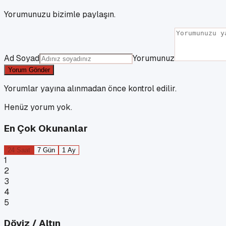
Yorumunuzu bizimle paylaşın.
Ad Soyad
Yorumunuz
Yorum Gönder
Yorumlar yayına alınmadan önce kontrol edilir.
Henüz yorum yok.
En Çok Okunanlar
24 Saat
7 Gün
1 Ay
1
2
3
4
5
Döviz / Altın