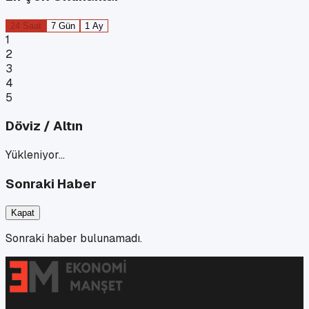
24 Saat
7 Gün
1 Ay
1
2
3
4
5
Döviz / Altın
Yükleniyor…
Sonraki Haber
Kapat
Sonraki haber bulunamadı.