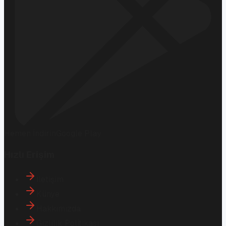
Hemen İndirin
Google Play
Hızlı Erişim
İletişim
Künye
Hakkımızda
Gizlilik Politikası