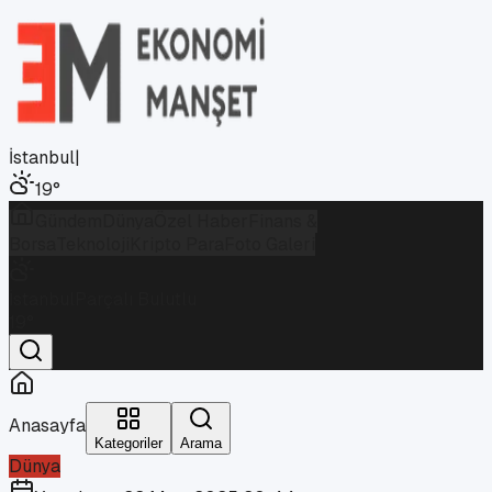
İstanbul
|
19
°
Gündem
Dünya
Özel Haber
Finans &
Borsa
Teknoloji
Kripto Para
Foto Galeri
İstanbul
Parçalı Bulutlu
19
°
Anasayfa
Kategoriler
Arama
Dünya