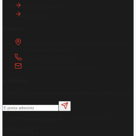
Aydınlatma Metni
KVKK Metni
İletişim
Osmanağa Mah. Hasırcıbaşı Cad.
Hasırcıbaşı Apt.
No:15/3
Kadıköy/İstanbul
+90 216 550 10 61 / 62
bbekar@akilliyasamdergisi.com
E-Bülten
Haberleri güncel olarak e-postanızdan takip edebilirsiniz!
©
2026
Ekonomi Manşet
. Tüm hakları saklıdır.