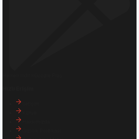
Hemen İndirin
Google Play
Hızlı Erişim
İletişim
Künye
Hakkımızda
Gizlilik Politikası