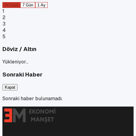
24 Saat
7 Gün
1 Ay
1
2
3
4
5
Döviz / Altın
Yükleniyor…
Sonraki Haber
Kapat
Sonraki haber bulunamadı.
Ekonomi, finans ve iş dünyasında en güncel, bağımsız