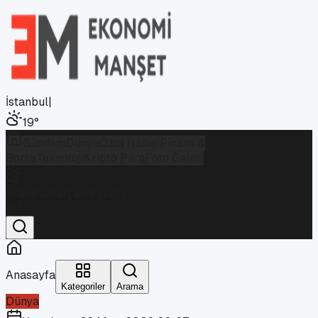
İstanbul
|
19
°
Gündem
Dünya
Özel Haber
Finans &
Borsa
Teknoloji
Kripto Para
Foto Galeri
İstanbul
Parçalı Bulutlu
19
°
Anasayfa
Kategoriler
Arama
Dünya