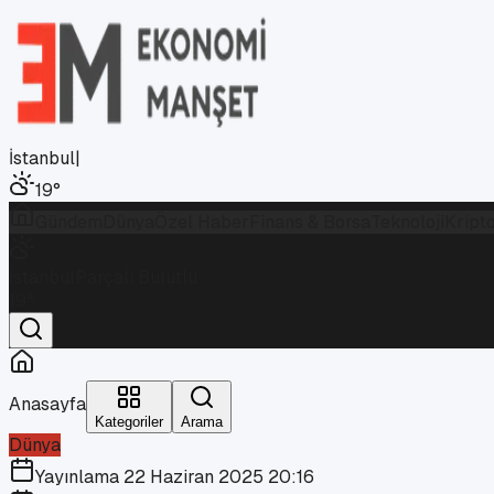
İstanbul
|
19
°
Gündem
Dünya
Özel Haber
Finans & Borsa
Teknoloji
Kript
İstanbul
Parçalı Bulutlu
19
°
Anasayfa
Kategoriler
Arama
Dünya
Yayınlama
22 Haziran 2025 20:16