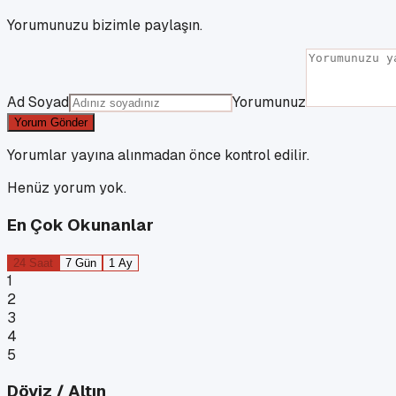
Yorumunuzu bizimle paylaşın.
Ad Soyad
Yorumunuz
Yorum Gönder
Yorumlar yayına alınmadan önce kontrol edilir.
Henüz yorum yok.
En Çok Okunanlar
24 Saat
7 Gün
1 Ay
1
2
3
4
5
Döviz / Altın