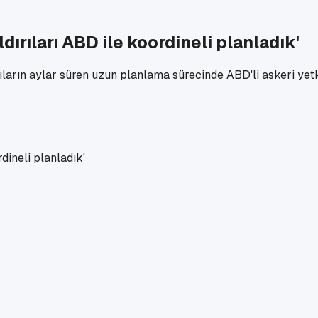
dırıları ABD ile koordineli planladık'
ıların aylar süren uzun planlama sürecinde ABD'li askeri yetki