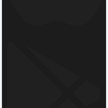
Hemen İndirin
App Store