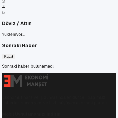
3
4
5
Döviz / Altın
Yükleniyor…
Sonraki Haber
Kapat
Sonraki haber bulunamadı.
Ekonomi, finans ve iş dünyasında en güncel, bağımsız
haberleri sunan yeni ve hızlı büyüyen ekonomi portalı.
Mobil Uygulamamızı İndirin