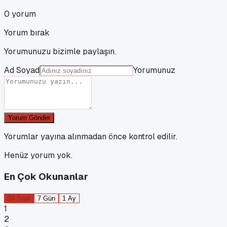
0
yorum
Yorum bırak
Yorumunuzu bizimle paylaşın.
Ad Soyad
Yorumunuz
Yorum Gönder
Yorumlar yayına alınmadan önce kontrol edilir.
Henüz yorum yok.
En Çok Okunanlar
24 Saat
7 Gün
1 Ay
1
2