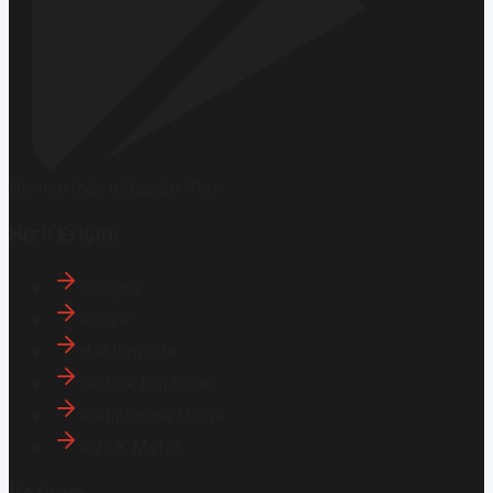
Hemen İndirin
Google Play
Hızlı Erişim
İletişim
Künye
Hakkımızda
Gizlilik Politikası
Aydınlatma Metni
KVKK Metni