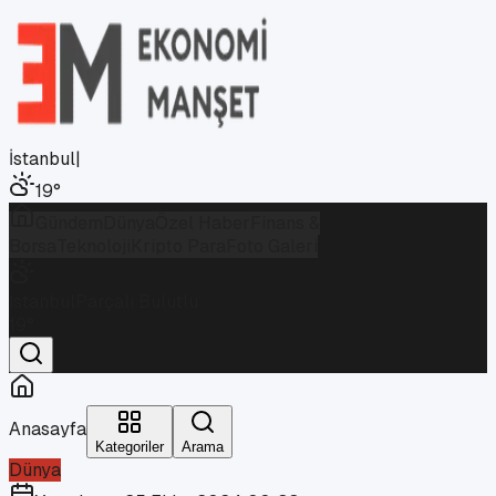
İstanbul
|
19
°
Gündem
Dünya
Özel Haber
Finans &
Borsa
Teknoloji
Kripto Para
Foto Galeri
İstanbul
Parçalı Bulutlu
19
°
Anasayfa
Kategoriler
Arama
Dünya