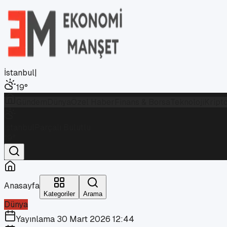
İstanbul
|
19
°
Gündem
Dünya
Özel Haber
Finans & Borsa
Teknoloji
Kript
İstanbul
Parçalı Bulutlu
19
°
Anasayfa
Kategoriler
Arama
Dünya
Yayınlama
30 Mart 2026 12:44