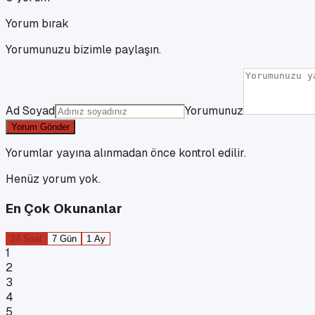
Yorum bırak
Yorumunuzu bizimle paylaşın.
Ad Soyad
Yorumunuz
Yorum Gönder
Yorumlar yayına alınmadan önce kontrol edilir.
Henüz yorum yok.
En Çok Okunanlar
24 Saat
7 Gün
1 Ay
1
2
3
4
5