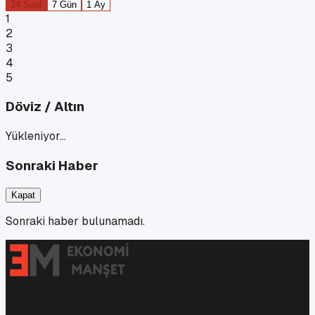
24 Saat
7 Gün
1 Ay
1
2
3
4
5
Döviz / Altın
Yükleniyor…
Sonraki Haber
Kapat
Sonraki haber bulunamadı.
Ekonomi, finans ve iş dünyasında en güncel, bağımsız