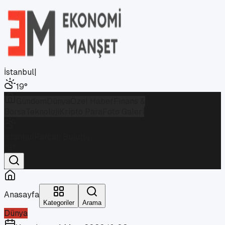
İstanbul
|
19
°
Gündem
Dünya
Özel Haber
Finans &
Borsa
Teknoloji
Kripto Para
Foto Galeri
İstanbul
Parçalı Bulutlu
19
°
Anasayfa
Kategoriler
Arama
Dünya