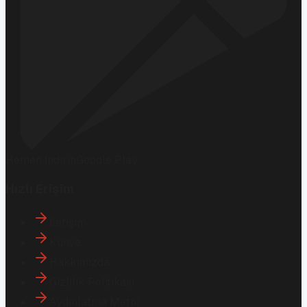
Hemen İndirin
Google Play
Hızlı Erişim
İletişim
Künye
Hakkımızda
Gizlilik Politikası
Aydınlatma Metni