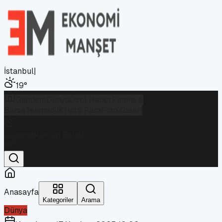
İstanbul
|
19
°
Gündem
Dünya
Özel Haber
Finans &
Borsa
Teknoloji
Kripto Para
Foto Galeri
İstanbul
Parçalı Bulutlu
19
°
Anasayfa
Kategoriler
Arama
Dünya