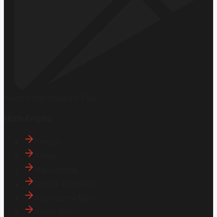
Hemen İndirin
Google Play
Hızlı Erişim
İletişim
Künye
Hakkımızda
Gizlilik Politikası
Aydınlatma Metni
KVKK Metni