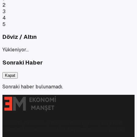
2
3
4
5
Döviz / Altın
Yükleniyor…
Sonraki Haber
Kapat
Sonraki haber bulunamadı.
Ekonomi, finans ve iş dünyasında en güncel, bağımsız
haberleri sunan yeni ve hızlı büyüyen ekonomi portalı.