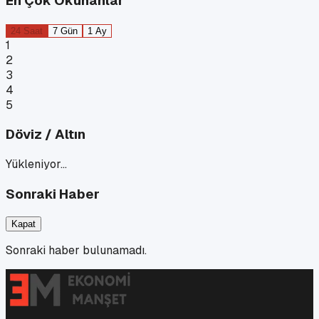
En Çok Okunanlar
24 Saat
7 Gün
1 Ay
1
2
3
4
5
Döviz / Altın
Yükleniyor…
Sonraki Haber
Kapat
Sonraki haber bulunamadı.