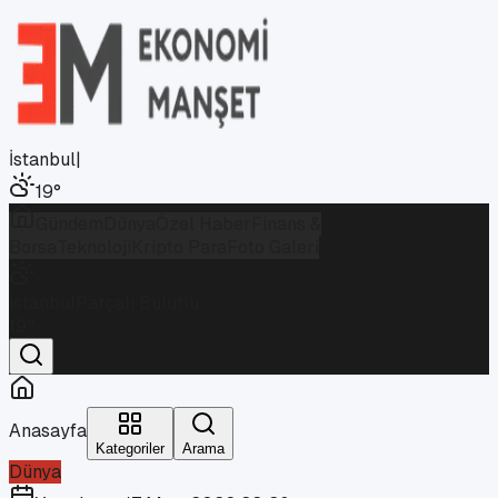
İstanbul
|
19
°
Gündem
Dünya
Özel Haber
Finans &
Borsa
Teknoloji
Kripto Para
Foto Galeri
İstanbul
Parçalı Bulutlu
19
°
Anasayfa
Kategoriler
Arama
Dünya