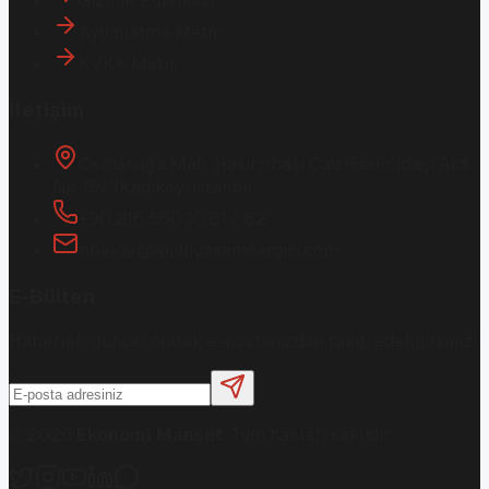
Gizlilik Politikası
Aydınlatma Metni
KVKK Metni
İletişim
Osmanağa Mah. Hasırcıbaşı Cad.
Hasırcıbaşı Apt.
No:15/3
Kadıköy/İstanbul
+90 216 550 10 61 / 62
bbekar@akilliyasamdergisi.com
E-Bülten
Haberleri güncel olarak e-postanızdan takip edebilirsiniz!
©
2026
Ekonomi Manşet
. Tüm hakları saklıdır.