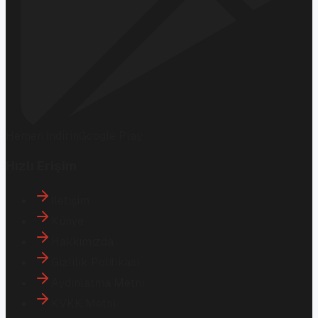
Hemen İndirin
Google Play
Hızlı Erişim
İletişim
Künye
Hakkımızda
Gizlilik Politikası
Aydınlatma Metni
KVKK Metni