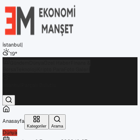
İstanbul
|
19
°
Gündem
Dünya
Özel Haber
Finans &
Borsa
Teknoloji
Kripto Para
Foto Galeri
İstanbul
Parçalı Bulutlu
19
°
Anasayfa
Kategoriler
Arama
Dünya