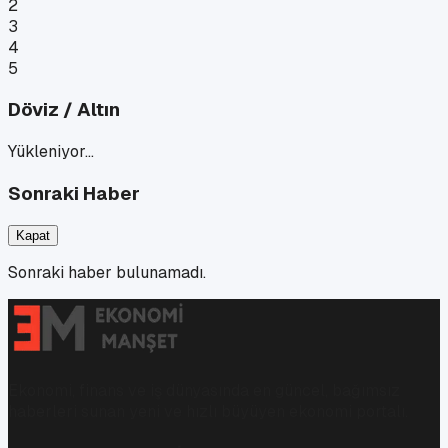
2
3
4
5
Döviz / Altın
Yükleniyor…
Sonraki Haber
Kapat
Sonraki haber bulunamadı.
Ekonomi, finans ve iş dünyasında en güncel, bağımsız
haberleri sunan yeni ve hızlı büyüyen ekonomi portalı.