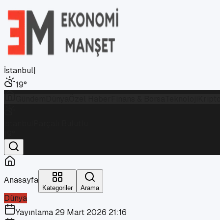
İstanbul
|
19
°
Gündem
Dünya
Özel Haber
Finans & Borsa
Teknoloji
Kript
İstanbul
Parçalı Bulutlu
19
°
Anasayfa
Kategoriler
Arama
Dünya
Yayınlama
29 Mart 2026 21:16