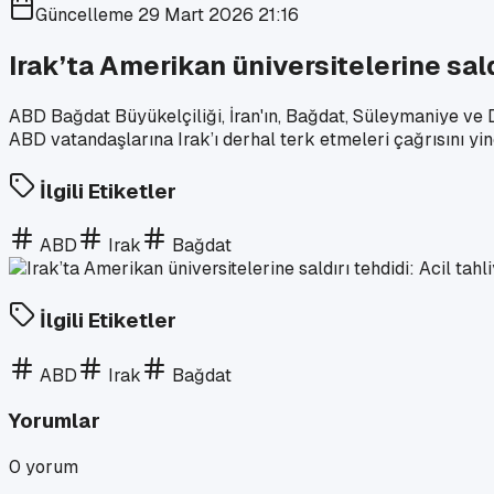
Güncelleme
29 Mart 2026 21:16
Irak’ta Amerikan üniversitelerine saldı
ABD Bağdat Büyükelçiliği, İran'ın, Bağdat, Süleymaniye ve Du
ABD vatandaşlarına Irak’ı derhal terk etmeleri çağrısını yin
İlgili Etiketler
ABD
Irak
Bağdat
İlgili Etiketler
ABD
Irak
Bağdat
Yorumlar
0
yorum