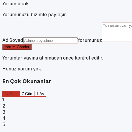
Yorum bırak
Yorumunuzu bizimle paylaşın.
Ad Soyad
Yorumunuz
Yorum Gönder
Yorumlar yayına alınmadan önce kontrol edilir.
Henüz yorum yok.
En Çok Okunanlar
24 Saat
7 Gün
1 Ay
1
2
3
4
5