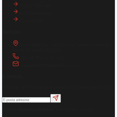
Gizlilik Politikası
Aydınlatma Metni
KVKK Metni
İletişim
Osmanağa Mah. Hasırcıbaşı Cad.
Hasırcıbaşı Apt.
No:15/3
Kadıköy/İstanbul
+90 216 550 10 61 / 62
bbekar@akilliyasamdergisi.com
E-Bülten
Haberleri güncel olarak e-postanızdan takip edebilirsiniz!
©
2026
Ekonomi Manşet
. Tüm hakları saklıdır.