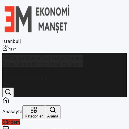
İstanbul
|
19
°
Gündem
Dünya
Özel Haber
Finans &
Borsa
Teknoloji
Kripto Para
Foto Galeri
İstanbul
Parçalı Bulutlu
19
°
Anasayfa
Kategoriler
Arama
Gündem