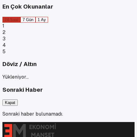
En Çok Okunanlar
24 Saat
7 Gün
1 Ay
1
2
3
4
5
Döviz / Altın
Yükleniyor…
Sonraki Haber
Kapat
Sonraki haber bulunamadı.