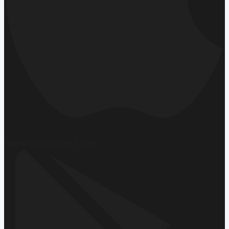
Hemen İndirin
App Store