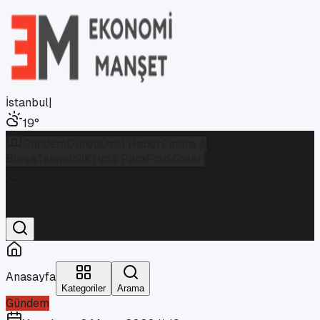
İstanbul
|
19
°
Gündem
Dünya
Özel Haber
Finans &
Borsa
Teknoloji
Kripto Para
Foto Galeri
İstanbul
Parçalı Bulutlu
19
°
Anasayfa
Kategoriler
Arama
Gündem