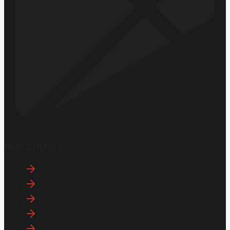
Hemen İndirin
Google Play
Hızlı Erişim
İletişim
Künye
Hakkımızda
Gizlilik Politikası