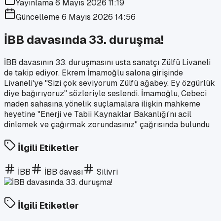
Yayınlama
6 Mayıs 2026 11:19
Güncelleme
6 Mayıs 2026 14:56
İBB davasında 33. duruşma!
İBB davasının 33. duruşmasını usta sanatçı Zülfü Livaneli
de takip ediyor. Ekrem İmamoğlu salona girişinde
Livaneli'ye "Sizi çok seviyorum Zülfü ağabey. Ey özgürlük
diye bağırıyoruz" sözleriyle seslendi. İmamoğlu, Cebeci
maden sahasına yönelik suçlamalara ilişkin mahkeme
heyetine "Enerji ve Tabii Kaynaklar Bakanlığı'nı acil
dinlemek ve çağırmak zorundasınız" çağrısında bulundu
İlgili Etiketler
İBB
İBB davası
Silivri
İlgili Etiketler