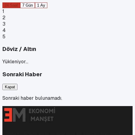
24 Saat
7 Gün
1 Ay
1
2
3
4
5
Döviz / Altın
Yükleniyor…
Sonraki Haber
Kapat
Sonraki haber bulunamadı.
Ekonomi, finans ve iş dünyasında en güncel, bağımsız