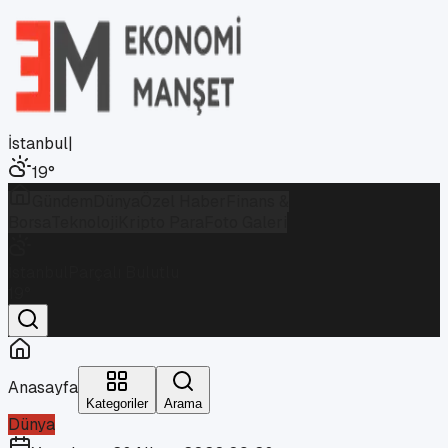
İstanbul
|
19
°
Gündem
Dünya
Özel Haber
Finans &
Borsa
Teknoloji
Kripto Para
Foto Galeri
İstanbul
Parçalı Bulutlu
19
°
Anasayfa
Kategoriler
Arama
Dünya