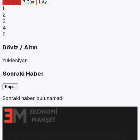
24 Saat
7 Gün
1 Ay
1
2
3
4
5
Döviz / Altın
Yükleniyor…
Sonraki Haber
Kapat
Sonraki haber bulunamadı.
Ekonomi, finans ve iş dünyasında en güncel, bağımsız