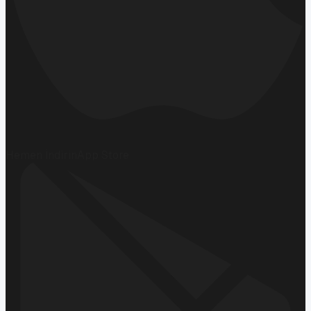
Hemen İndirin
App Store