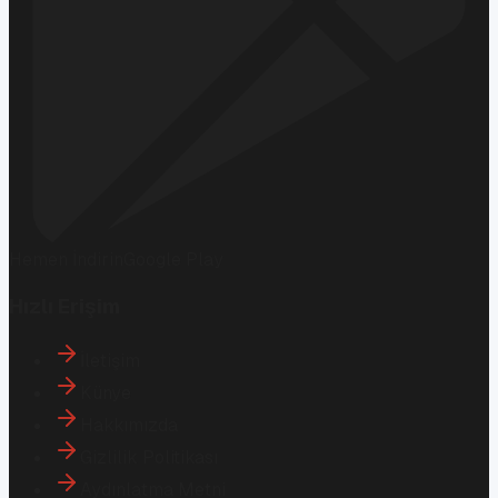
Hemen İndirin
Google Play
Hızlı Erişim
İletişim
Künye
Hakkımızda
Gizlilik Politikası
Aydınlatma Metni