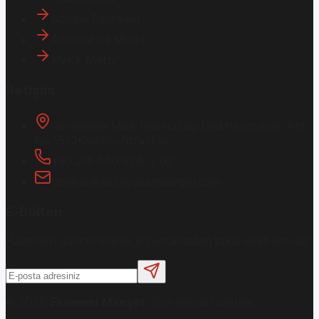
Gizlilik Politikası
Aydınlatma Metni
KVKK Metni
İletişim
Osmanağa Mah. Hasırcıbaşı Cad.
Hasırcıbaşı Apt.
No:15/3
Kadıköy/İstanbul
+90 216 550 10 61 / 62
bbekar@akilliyasamdergisi.com
E-Bülten
Haberleri güncel olarak e-postanızdan takip edebilirsiniz!
©
2026
Ekonomi Manşet
. Tüm hakları saklıdır.