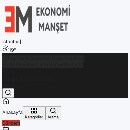
İstanbul
|
19
°
Gündem
Dünya
Özel Haber
Finans &
Borsa
Teknoloji
Kripto Para
Foto Galeri
İstanbul
Parçalı Bulutlu
19
°
Anasayfa
Kategoriler
Arama
Gündem