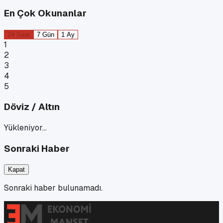
En Çok Okunanlar
24 Saat
7 Gün
1 Ay
1
2
3
4
5
Döviz / Altın
Yükleniyor…
Sonraki Haber
Kapat
Sonraki haber bulunamadı.