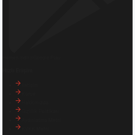
Hemen İndirin
Google Play
Hızlı Erişim
İletişim
Künye
Hakkımızda
Gizlilik Politikası
Aydınlatma Metni
KVKK Metni