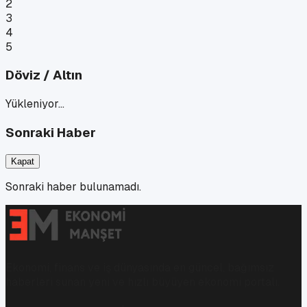
2
3
4
5
Döviz / Altın
Yükleniyor…
Sonraki Haber
Kapat
Sonraki haber bulunamadı.
Ekonomi, finans ve iş dünyasında en güncel, bağımsız
haberleri sunan yeni ve hızlı büyüyen ekonomi portalı.