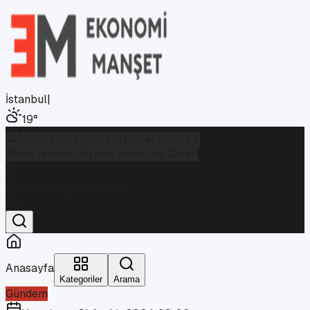
İstanbul
|
19
°
Gündem
Dünya
Özel Haber
Finans &
Borsa
Teknoloji
Kripto Para
Foto Galeri
İstanbul
Parçalı Bulutlu
19
°
Anasayfa
Kategoriler
Arama
Gündem