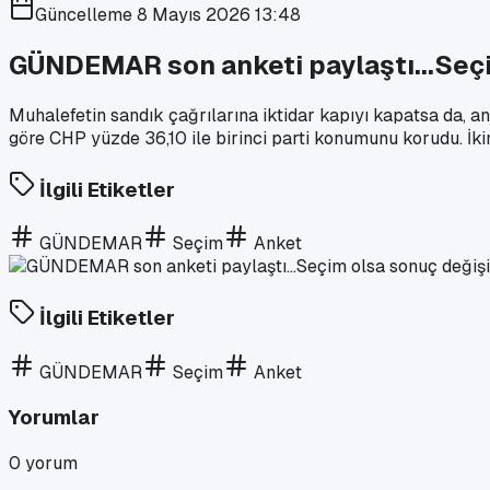
Güncelleme
8 Mayıs 2026 13:48
GÜNDEMAR son anketi paylaştı...Seç
Muhalefetin sandık çağrılarına iktidar kapıyı kapatsa da, 
göre CHP yüzde 36,10 ile birinci parti konumunu korudu. İkinc
İlgili Etiketler
GÜNDEMAR
Seçim
Anket
İlgili Etiketler
GÜNDEMAR
Seçim
Anket
Yorumlar
0
yorum