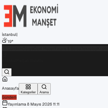
İstanbul
|
19
°
Gündem
Dünya
Özel Haber
Finans & Borsa
Teknoloji
Kript
İstanbul
Parçalı Bulutlu
19
°
Anasayfa
Kategoriler
Arama
Gündem
Yayınlama
8 Mayıs 2026 11:11