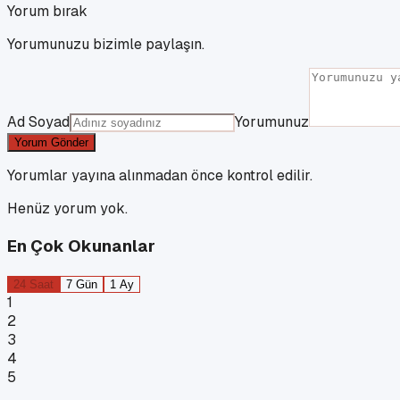
Yorum bırak
Yorumunuzu bizimle paylaşın.
Ad Soyad
Yorumunuz
Yorum Gönder
Yorumlar yayına alınmadan önce kontrol edilir.
Henüz yorum yok.
En Çok Okunanlar
24 Saat
7 Gün
1 Ay
1
2
3
4
5