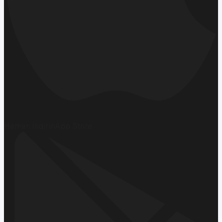
Hemen İndirin
App Store