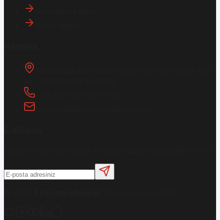
Aydınlatma Metni
KVKK Metni
İletişim
Osmanağa Mah. Hasırcıbaşı Cad.
Hasırcıbaşı Apt.
No:15/3
Kadıköy/İstanbul
+90 216 550 10 61 / 62
bbekar@akilliyasamdergisi.com
E-Bülten
Haberleri güncel olarak e-postanızdan takip edebilirsiniz!
©
2026
Ekonomi Manşet
. Tüm hakları saklıdır.