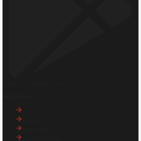
Hemen İndirin
Google Play
Hızlı Erişim
İletişim
Künye
Hakkımızda
Gizlilik Politikası