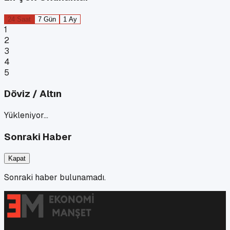
24 Saat
7 Gün
1 Ay
1
2
3
4
5
Döviz / Altın
Yükleniyor…
Sonraki Haber
Kapat
Sonraki haber bulunamadı.