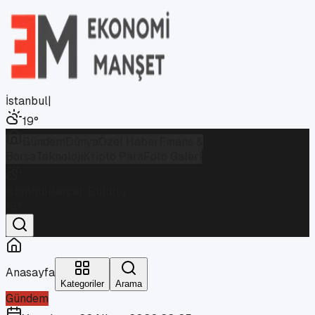
İstanbul
|
19
°
Gündem
Dünya
Özel Haber
Finans &
Borsa
Teknoloji
Kripto Para
Foto Galeri
İstanbul
Parçalı Bulutlu
19
°
Anasayfa
Kategoriler
Arama
Gündem