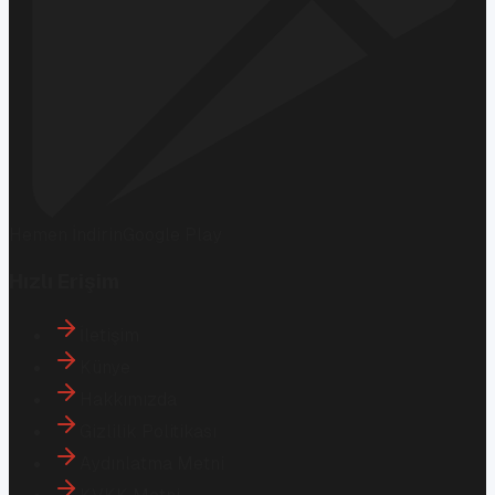
Hemen İndirin
Google Play
Hızlı Erişim
İletişim
Künye
Hakkımızda
Gizlilik Politikası
Aydınlatma Metni