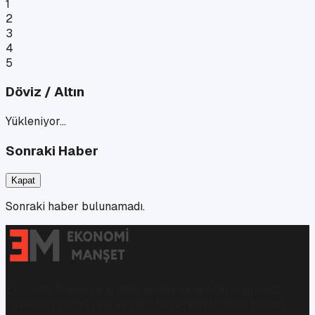
1
2
3
4
5
Döviz / Altın
Yükleniyor…
Sonraki Haber
Kapat
Sonraki haber bulunamadı.
Ekonomi, finans ve iş dünyasında en güncel, bağımsız
haberleri sunan yeni ve hızlı büyüyen ekonomi portalı.