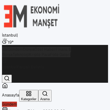
İstanbul
|
19
°
Gündem
Dünya
Özel Haber
Finans &
Borsa
Teknoloji
Kripto Para
Foto Galeri
İstanbul
Parçalı Bulutlu
19
°
Anasayfa
Kategoriler
Arama
Gündem