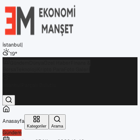
İstanbul
|
19
°
Gündem
Dünya
Özel Haber
Finans &
Borsa
Teknoloji
Kripto Para
Foto Galeri
İstanbul
Parçalı Bulutlu
19
°
Anasayfa
Kategoriler
Arama
Gündem