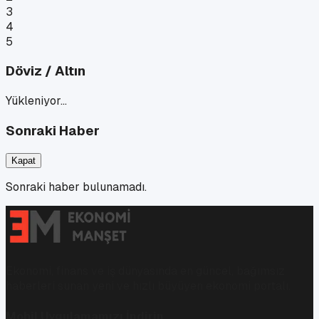
3
4
5
Döviz / Altın
Yükleniyor…
Sonraki Haber
Kapat
Sonraki haber bulunamadı.
Ekonomi, finans ve iş dünyasında en güncel, bağımsız
haberleri sunan yeni ve hızlı büyüyen ekonomi portalı.
Mobil Uygulamamızı İndirin