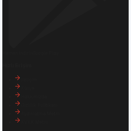
Hemen İndirin
Google Play
Hızlı Erişim
İletişim
Künye
Hakkımızda
Gizlilik Politikası
Aydınlatma Metni
KVKK Metni