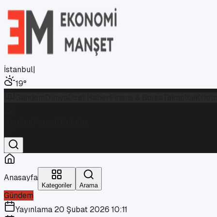
İstanbul
|
19
°
Gündem
Dünya
Özel Haber
Finans & Borsa
Teknoloji
Kript
İstanbul
Parçalı Bulutlu
19
°
Anasayfa
Kategoriler
Arama
Gündem
Yayınlama
20 Şubat 2026 10:11