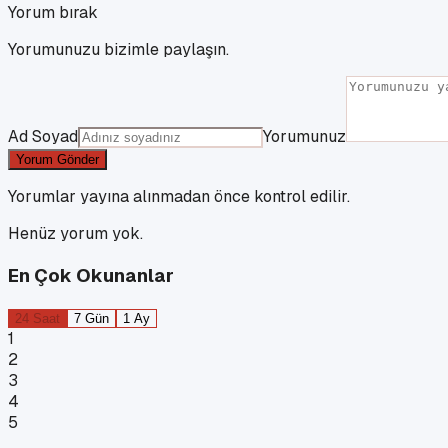
Yorum bırak
Yorumunuzu bizimle paylaşın.
Ad Soyad
Yorumunuz
Yorum Gönder
Yorumlar yayına alınmadan önce kontrol edilir.
Henüz yorum yok.
En Çok Okunanlar
24 Saat
7 Gün
1 Ay
1
2
3
4
5