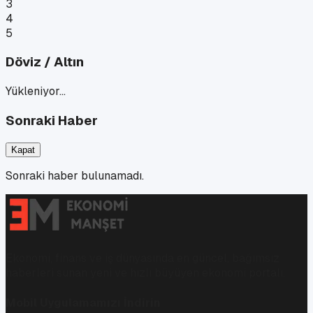
3
4
5
Döviz / Altın
Yükleniyor…
Sonraki Haber
Kapat
Sonraki haber bulunamadı.
Ekonomi, finans ve iş dünyasında en güncel, bağımsız
haberleri sunan yeni ve hızlı büyüyen ekonomi portalı.
Mobil Uygulamamızı İndirin