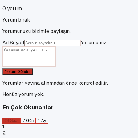
0
yorum
Yorum bırak
Yorumunuzu bizimle paylaşın.
Ad Soyad
Yorumunuz
Yorum Gönder
Yorumlar yayına alınmadan önce kontrol edilir.
Henüz yorum yok.
En Çok Okunanlar
24 Saat
7 Gün
1 Ay
1
2