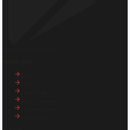
Hemen İndirin
Google Play
Hızlı Erişim
İletişim
Künye
Hakkımızda
Gizlilik Politikası
Aydınlatma Metni
KVKK Metni