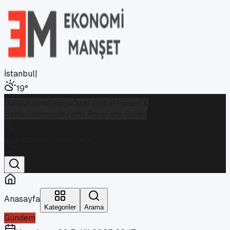
İstanbul
|
19
°
Gündem
Dünya
Özel Haber
Finans &
Borsa
Teknoloji
Kripto Para
Foto Galeri
İstanbul
Parçalı Bulutlu
19
°
Anasayfa
Kategoriler
Arama
Gündem