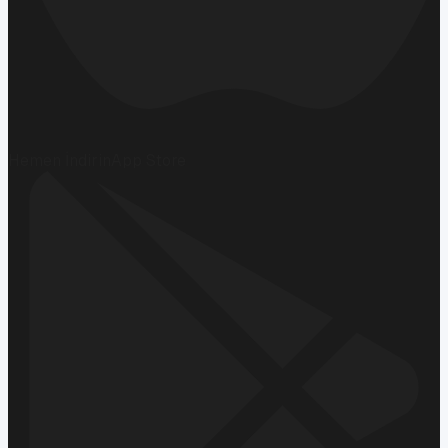
Hemen İndirin
App Store