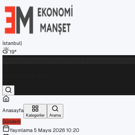
İstanbul
|
19
°
Gündem
Dünya
Özel Haber
Finans & Borsa
Teknoloji
Kript
İstanbul
Parçalı Bulutlu
19
°
Anasayfa
Kategoriler
Arama
Gündem
Yayınlama
5 Mayıs 2026 10:20