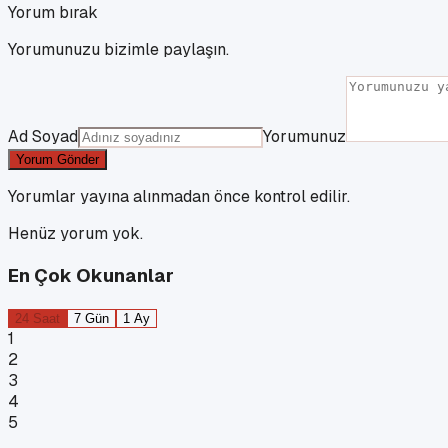
Yorum bırak
Yorumunuzu bizimle paylaşın.
Ad Soyad
Yorumunuz
Yorum Gönder
Yorumlar yayına alınmadan önce kontrol edilir.
Henüz yorum yok.
En Çok Okunanlar
24 Saat
7 Gün
1 Ay
1
2
3
4
5