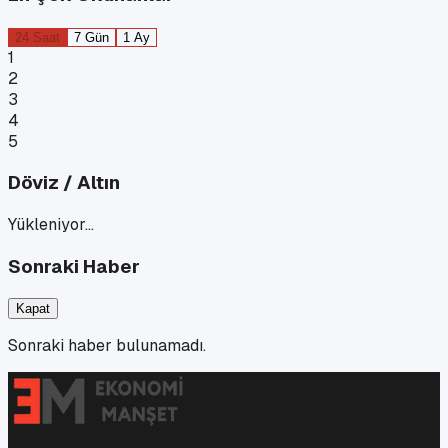
24 Saat
7 Gün
1 Ay
1
2
3
4
5
Döviz / Altın
Yükleniyor…
Sonraki Haber
Kapat
Sonraki haber bulunamadı.