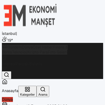
İstanbul
|
19
°
Gündem
Dünya
Özel Haber
Finans &
Borsa
Teknoloji
Kripto Para
Foto Galeri
İstanbul
Parçalı Bulutlu
19
°
Anasayfa
Kategoriler
Arama
Dünya