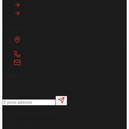
Aydınlatma Metni
KVKK Metni
İletişim
Osmanağa Mah. Hasırcıbaşı Cad.
Hasırcıbaşı Apt.
No:15/3
Kadıköy/İstanbul
+90 216 550 10 61 / 62
bbekar@akilliyasamdergisi.com
E-Bülten
Haberleri güncel olarak e-postanızdan takip edebilirsiniz!
©
2026
Ekonomi Manşet
. Tüm hakları saklıdır.