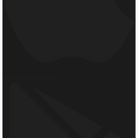
Hemen İndirin
App Store