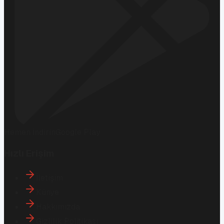
Hemen İndirin
Google Play
Hızlı Erişim
İletişim
Künye
Hakkımızda
Gizlilik Politikası