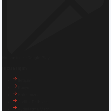
Hemen İndirin
Google Play
Hızlı Erişim
İletişim
Künye
Hakkımızda
Gizlilik Politikası
Aydınlatma Metni