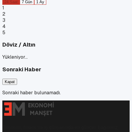
24 Saat
7 Gün
1 Ay
1
2
3
4
5
Döviz / Altın
Yükleniyor…
Sonraki Haber
Kapat
Sonraki haber bulunamadı.
Ekonomi, finans ve iş dünyasında en güncel, bağımsız