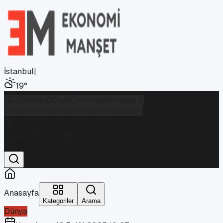
İstanbul
|
19
°
Gündem
Dünya
Özel Haber
Finans &
Borsa
Teknoloji
Kripto Para
Foto Galeri
İstanbul
Parçalı Bulutlu
19
°
Anasayfa
Kategoriler
Arama
Dünya