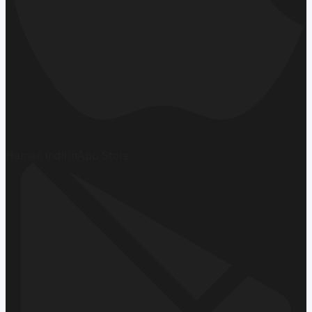
Hemen İndirin
App Store