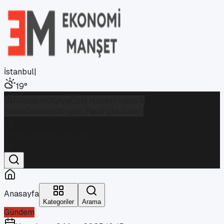
İstanbul
|
19
°
Gündem
Dünya
Özel Haber
Finans &
Borsa
Teknoloji
Kripto Para
Foto Galeri
İstanbul
Parçalı Bulutlu
19
°
Anasayfa
Kategoriler
Arama
Gündem