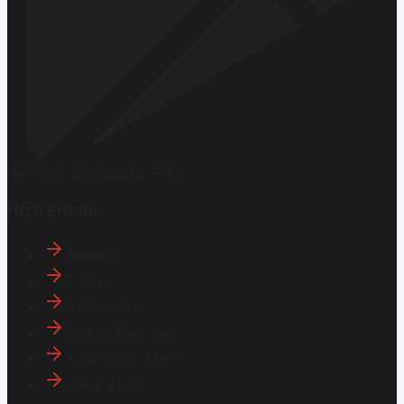
Hemen İndirin
Google Play
Hızlı Erişim
İletişim
Künye
Hakkımızda
Gizlilik Politikası
Aydınlatma Metni
KVKK Metni