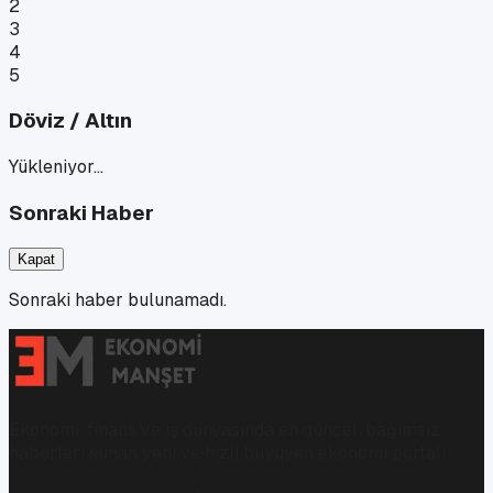
2
3
4
5
Döviz / Altın
Yükleniyor…
Sonraki Haber
Kapat
Sonraki haber bulunamadı.
Ekonomi, finans ve iş dünyasında en güncel, bağımsız
haberleri sunan yeni ve hızlı büyüyen ekonomi portalı.