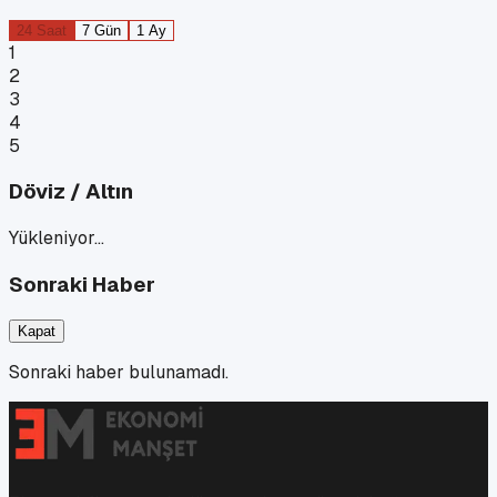
24 Saat
7 Gün
1 Ay
1
2
3
4
5
Döviz / Altın
Yükleniyor…
Sonraki Haber
Kapat
Sonraki haber bulunamadı.