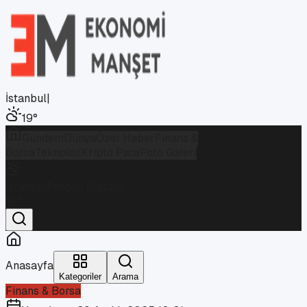
İstanbul
|
19
°
Gündem
Dünya
Özel Haber
Finans &
Borsa
Teknoloji
Kripto Para
Foto Galeri
İstanbul
Parçalı Bulutlu
19
°
Anasayfa
Kategoriler
Arama
Finans & Borsa