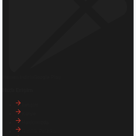
Hemen İndirin
Google Play
Hızlı Erişim
İletişim
Künye
Hakkımızda
Gizlilik Politikası