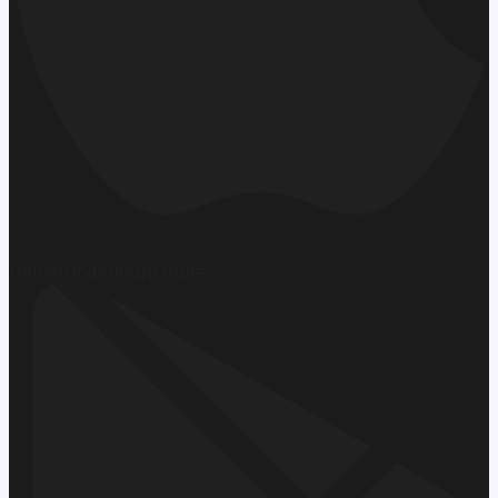
Hemen İndirin
App Store