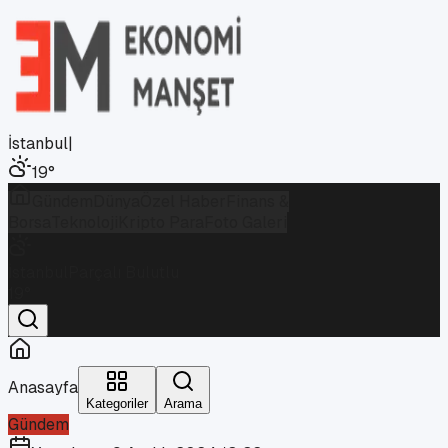
İstanbul
|
19
°
Gündem
Dünya
Özel Haber
Finans &
Borsa
Teknoloji
Kripto Para
Foto Galeri
İstanbul
Parçalı Bulutlu
19
°
Anasayfa
Kategoriler
Arama
Gündem