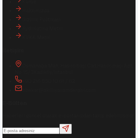
Künye
Hakkımızda
Gizlilik Politikası
Aydınlatma Metni
KVKK Metni
İletişim
Osmanağa Mah. Hasırcıbaşı Cad.
Hasırcıbaşı Apt.
No:15/3
Kadıköy/İstanbul
+90 216 550 10 61 / 62
bbekar@akilliyasamdergisi.com
E-Bülten
Haberleri güncel olarak e-postanızdan takip edebilirsiniz!