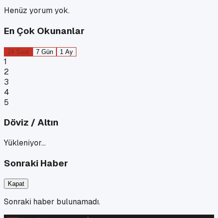
Henüz yorum yok.
En Çok Okunanlar
24 Saat
7 Gün
1 Ay
1
2
3
4
5
Döviz / Altın
Yükleniyor…
Sonraki Haber
Kapat
Sonraki haber bulunamadı.