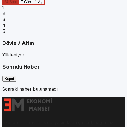
24 Saat
7 Gün
1 Ay
1
2
3
4
5
Döviz / Altın
Yükleniyor…
Sonraki Haber
Kapat
Sonraki haber bulunamadı.
Ekonomi, finans ve iş dünyasında en güncel, bağımsız