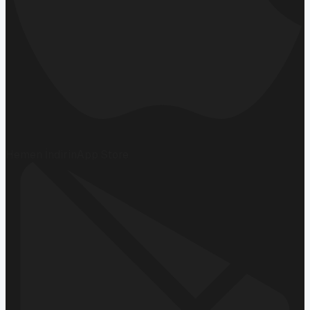
Hemen İndirin
App Store