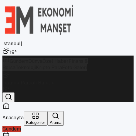
İstanbul
|
19
°
Gündem
Dünya
Özel Haber
Finans &
Borsa
Teknoloji
Kripto Para
Foto Galeri
İstanbul
Parçalı Bulutlu
19
°
Anasayfa
Kategoriler
Arama
Gündem