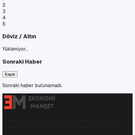
2
3
4
5
Döviz / Altın
Yükleniyor…
Sonraki Haber
Kapat
Sonraki haber bulunamadı.
Ekonomi, finans ve iş dünyasında en güncel, bağımsız
haberleri sunan yeni ve hızlı büyüyen ekonomi portalı.