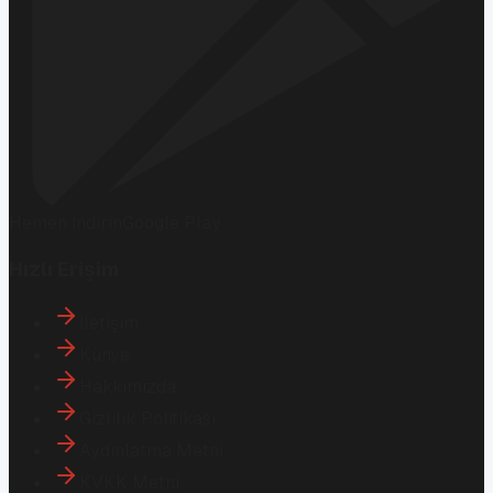
Hemen İndirin
Google Play
Hızlı Erişim
İletişim
Künye
Hakkımızda
Gizlilik Politikası
Aydınlatma Metni
KVKK Metni