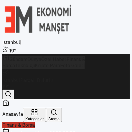
İstanbul
|
19
°
Gündem
Dünya
Özel Haber
Finans &
Borsa
Teknoloji
Kripto Para
Foto Galeri
İstanbul
Parçalı Bulutlu
19
°
Anasayfa
Kategoriler
Arama
Finans & Borsa