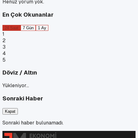
Henüz yorum yok.
En Çok Okunanlar
24 Saat
7 Gün
1 Ay
1
2
3
4
5
Döviz / Altın
Yükleniyor…
Sonraki Haber
Kapat
Sonraki haber bulunamadı.