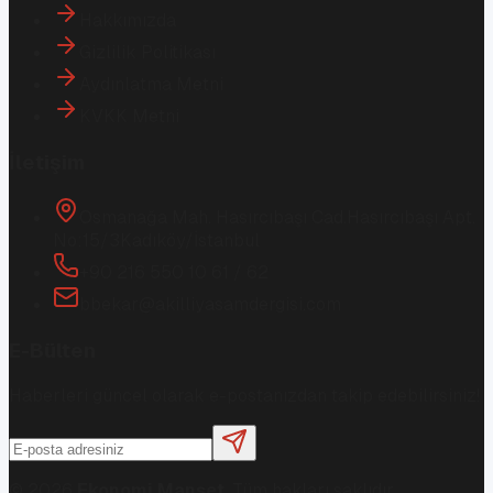
Hakkımızda
Gizlilik Politikası
Aydınlatma Metni
KVKK Metni
İletişim
Osmanağa Mah. Hasırcıbaşı Cad.
Hasırcıbaşı Apt.
No:15/3
Kadıköy/İstanbul
+90 216 550 10 61 / 62
bbekar@akilliyasamdergisi.com
E-Bülten
Haberleri güncel olarak e-postanızdan takip edebilirsiniz!
©
2026
Ekonomi Manşet
. Tüm hakları saklıdır.