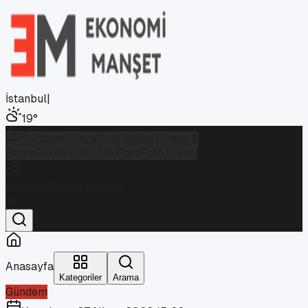
İstanbul
|
19
°
Gündem
Dünya
Özel Haber
Finans &
Borsa
Teknoloji
Kripto Para
Foto Galeri
İstanbul
Parçalı Bulutlu
19
°
Anasayfa
Kategoriler
Arama
Gündem