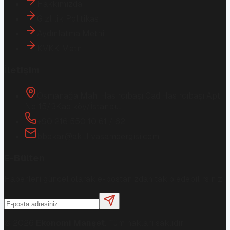
Hakkımızda
Gizlilik Politikası
Aydınlatma Metni
KVKK Metni
İletişim
Osmanağa Mah. Hasırcıbaşı Cad.
Hasırcıbaşı Apt.
No:15/3
Kadıköy/İstanbul
+90 216 550 10 61 / 62
bbekar@akilliyasamdergisi.com
E-Bülten
Haberleri güncel olarak e-postanızdan takip edebilirsiniz!
©
2026
Ekonomi Manşet
. Tüm hakları saklıdır.