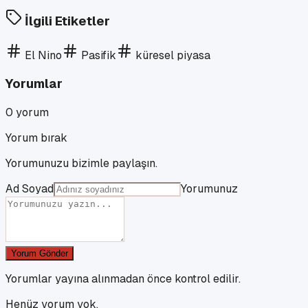
İlgili Etiketler
El Nino
Pasifik
küresel piyasa
Yorumlar
0
yorum
Yorum bırak
Yorumunuzu bizimle paylaşın.
Ad Soyad
Yorumunuz
Yorum Gönder
Yorumlar yayına alınmadan önce kontrol edilir.
Henüz yorum yok.