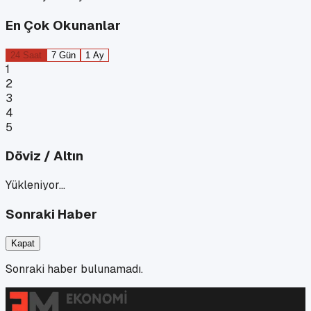
En Çok Okunanlar
24 Saat
7 Gün
1 Ay
1
2
3
4
5
Döviz / Altın
Yükleniyor…
Sonraki Haber
Kapat
Sonraki haber bulunamadı.