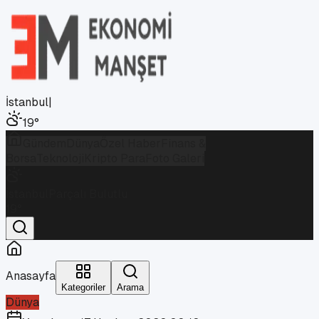
İstanbul
|
19
°
Gündem
Dünya
Özel Haber
Finans &
Borsa
Teknoloji
Kripto Para
Foto Galeri
İstanbul
Parçalı Bulutlu
19
°
Anasayfa
Kategoriler
Arama
Dünya