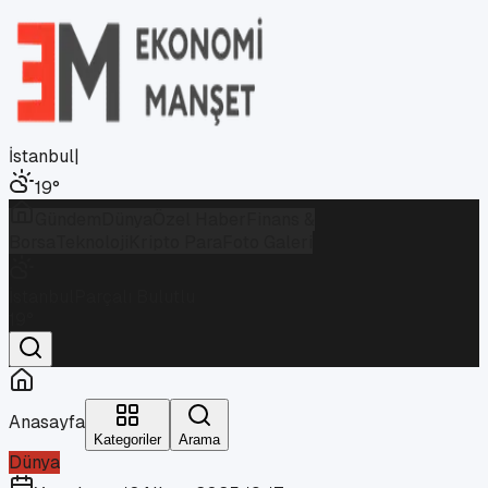
İstanbul
|
19
°
Gündem
Dünya
Özel Haber
Finans &
Borsa
Teknoloji
Kripto Para
Foto Galeri
İstanbul
Parçalı Bulutlu
19
°
Anasayfa
Kategoriler
Arama
Dünya