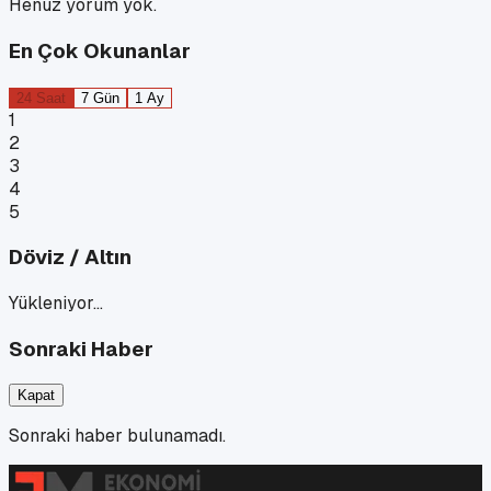
Henüz yorum yok.
En Çok Okunanlar
24 Saat
7 Gün
1 Ay
1
2
3
4
5
Döviz / Altın
Yükleniyor…
Sonraki Haber
Kapat
Sonraki haber bulunamadı.