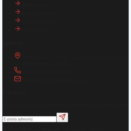
Hakkımızda
Gizlilik Politikası
Aydınlatma Metni
KVKK Metni
İletişim
Osmanağa Mah. Hasırcıbaşı Cad.
Hasırcıbaşı Apt.
No:15/3
Kadıköy/İstanbul
+90 216 550 10 61 / 62
bbekar@akilliyasamdergisi.com
E-Bülten
Haberleri güncel olarak e-postanızdan takip edebilirsiniz!
©
2026
Ekonomi Manşet
. Tüm hakları saklıdır.