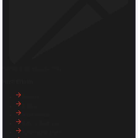
Hemen İndirin
Google Play
Hızlı Erişim
İletişim
Künye
Hakkımızda
Gizlilik Politikası
Aydınlatma Metni