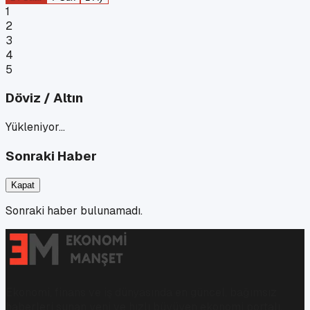
1
2
3
4
5
Döviz / Altın
Yükleniyor…
Sonraki Haber
Kapat
Sonraki haber bulunamadı.
Ekonomi, finans ve iş dünyasında en güncel, bağımsız
haberleri sunan yeni ve hızlı büyüyen ekonomi portalı.