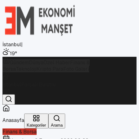
İstanbul
|
19
°
Gündem
Dünya
Özel Haber
Finans &
Borsa
Teknoloji
Kripto Para
Foto Galeri
İstanbul
Parçalı Bulutlu
19
°
Anasayfa
Kategoriler
Arama
Finans & Borsa