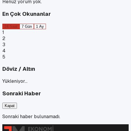
Henüz yorum yok.
En Çok Okunanlar
24 Saat
7 Gün
1 Ay
1
2
3
4
5
Döviz / Altın
Yükleniyor…
Sonraki Haber
Kapat
Sonraki haber bulunamadı.