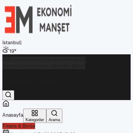
İstanbul
|
19
°
Gündem
Dünya
Özel Haber
Finans &
Borsa
Teknoloji
Kripto Para
Foto Galeri
İstanbul
Parçalı Bulutlu
19
°
Anasayfa
Kategoriler
Arama
Finans & Borsa