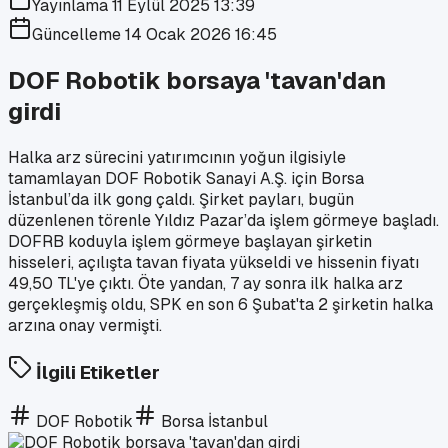
Yayınlama
11 Eylül 2025 13:39
Güncelleme
14 Ocak 2026 16:45
DOF Robotik borsaya 'tavan'dan
girdi
Halka arz sürecini yatırımcının yoğun ilgisiyle
tamamlayan DOF Robotik Sanayi A.Ş. için Borsa
İstanbul’da ilk gong çaldı. Şirket payları, bugün
düzenlenen törenle Yıldız Pazar’da işlem görmeye başladı.
DOFRB koduyla işlem görmeye başlayan şirketin
hisseleri, açılışta tavan fiyata yükseldi ve hissenin fiyatı
49,50 TL'ye çıktı. Öte yandan, 7 ay sonra ilk halka arz
gerçekleşmiş oldu, SPK en son 6 Şubat'ta 2 şirketin halka
arzına onay vermişti.
İlgili Etiketler
DOF Robotik
Borsa İstanbul