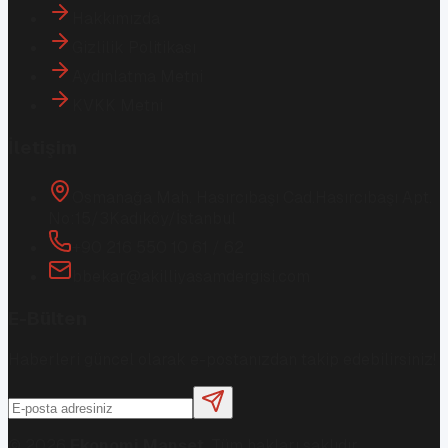
Hakkımızda
Gizlilik Politikası
Aydınlatma Metni
KVKK Metni
İletişim
Osmanağa Mah. Hasırcıbaşı Cad.
Hasırcıbaşı Apt.
No:15/3
Kadıköy/İstanbul
+90 216 550 10 61 / 62
bbekar@akilliyasamdergisi.com
E-Bülten
Haberleri güncel olarak e-postanızdan takip edebilirsiniz!
©
2026
Ekonomi Manşet
. Tüm hakları saklıdır.