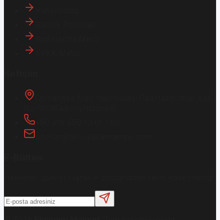
Hakkımızda
Gizlilik Politikası
Aydınlatma Metni
KVKK Metni
İletişim
Osmanağa Mah. Hasırcıbaşı Cad.
Hasırcıbaşı Apt.
No:15/3
Kadıköy/İstanbul
+90 216 550 10 61 / 62
bbekar@akilliyasamdergisi.com
E-Bülten
Haberleri güncel olarak e-postanızdan takip edebilirsiniz!
©
2026
Ekonomi Manşet
. Tüm hakları saklıdır.