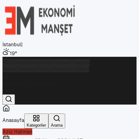
İstanbul
|
19
°
Gündem
Dünya
Özel Haber
Finans &
Borsa
Teknoloji
Kripto Para
Foto Galeri
İstanbul
Parçalı Bulutlu
19
°
Anasayfa
Kategoriler
Arama
Aziz Hatman