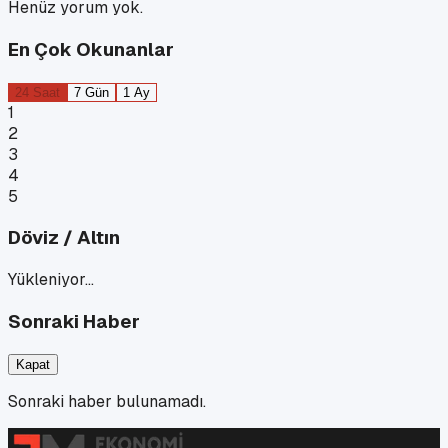
Henüz yorum yok.
En Çok Okunanlar
24 Saat
7 Gün
1 Ay
1
2
3
4
5
Döviz / Altın
Yükleniyor…
Sonraki Haber
Kapat
Sonraki haber bulunamadı.