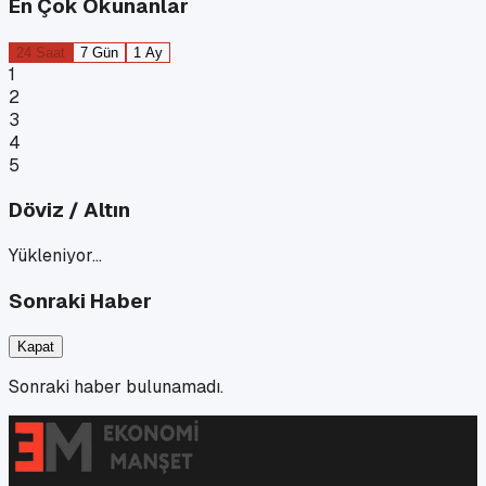
En Çok Okunanlar
24 Saat
7 Gün
1 Ay
1
2
3
4
5
Döviz / Altın
Yükleniyor…
Sonraki Haber
Kapat
Sonraki haber bulunamadı.