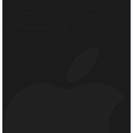
Ekonomi, finans ve iş dünyasında en güncel, bağımsız
haberleri sunan yeni ve hızlı büyüyen ekonomi portalı.
Mobil Uygulamamızı İndirin