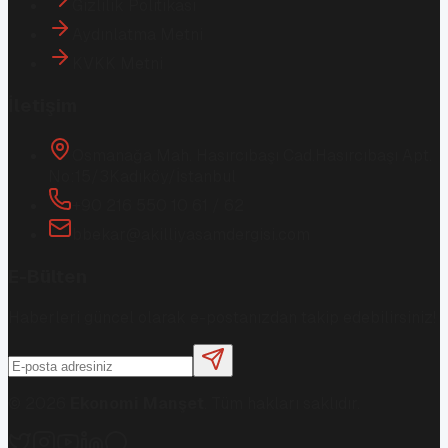
Gizlilik Politikası
Aydınlatma Metni
KVKK Metni
İletişim
Osmanağa Mah. Hasırcıbaşı Cad.
Hasırcıbaşı Apt.
No:15/3
Kadıköy/İstanbul
+90 216 550 10 61 / 62
bbekar@akilliyasamdergisi.com
E-Bülten
Haberleri güncel olarak e-postanızdan takip edebilirsiniz!
©
2026
Ekonomi Manşet
. Tüm hakları saklıdır.