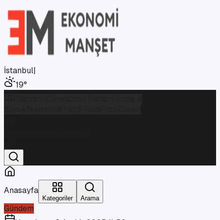
İstanbul
|
19
°
Gündem
Dünya
Özel Haber
Finans &
Borsa
Teknoloji
Kripto Para
Foto Galeri
İstanbul
Parçalı Bulutlu
19
°
Anasayfa
Kategoriler
Arama
Gündem