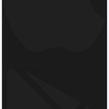
Hemen İndirin
App Store