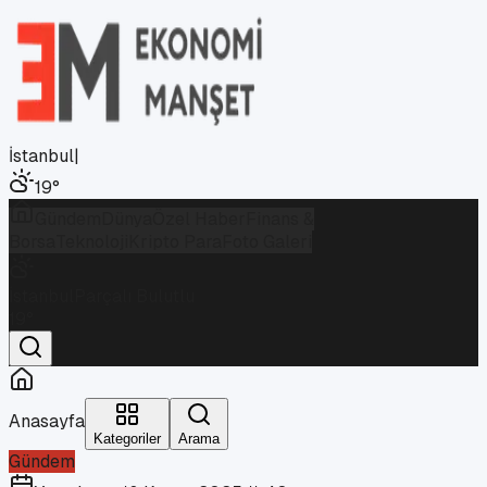
İstanbul
|
19
°
Gündem
Dünya
Özel Haber
Finans &
Borsa
Teknoloji
Kripto Para
Foto Galeri
İstanbul
Parçalı Bulutlu
19
°
Anasayfa
Kategoriler
Arama
Gündem