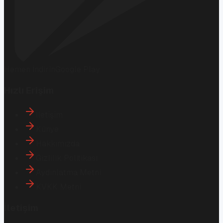
Hemen İndirin
Google Play
Hızlı Erişim
İletişim
Künye
Hakkımızda
Gizlilik Politikası
Aydınlatma Metni
KVKK Metni
İletişim