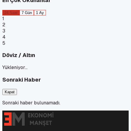
En Çok Okunanlar
24 Saat
7 Gün
1 Ay
1
2
3
4
5
Döviz / Altın
Yükleniyor…
Sonraki Haber
Kapat
Sonraki haber bulunamadı.