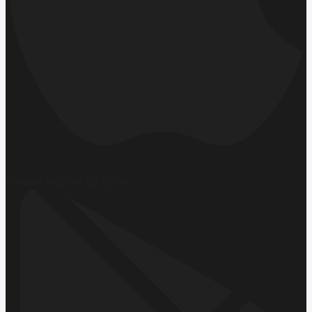
Hemen İndirin
App Store