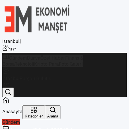
İstanbul
|
19
°
Gündem
Dünya
Özel Haber
Finans &
Borsa
Teknoloji
Kripto Para
Foto Galeri
İstanbul
Parçalı Bulutlu
19
°
Anasayfa
Kategoriler
Arama
Gündem