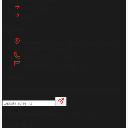
Gizlilik Politikası
Aydınlatma Metni
KVKK Metni
İletişim
Osmanağa Mah. Hasırcıbaşı Cad.
Hasırcıbaşı Apt.
No:15/3
Kadıköy/İstanbul
+90 216 550 10 61 / 62
bbekar@akilliyasamdergisi.com
E-Bülten
Haberleri güncel olarak e-postanızdan takip edebilirsiniz!
©
2026
Ekonomi Manşet
. Tüm hakları saklıdır.