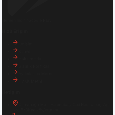
Hemen İndirin
Google Play
Hızlı Erişim
İletişim
Künye
Hakkımızda
Gizlilik Politikası
Aydınlatma Metni
KVKK Metni
İletişim
Osmanağa Mah. Hasırcıbaşı Cad.
Hasırcıbaşı Apt.
No:15/3
Kadıköy/İstanbul