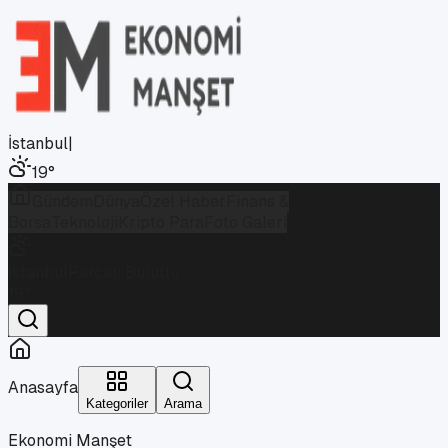
İstanbul
|
19
°
Gündem
Dünya
Özel Haber
Finans &
Borsa
Teknoloji
Kripto Para
Foto Galeri
İstanbul
Parçalı Bulutlu
19
°
Anasayfa
Kategoriler
Arama
Ekonomi Manşet